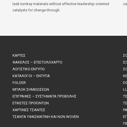
task turnkey materials without effective leadership oriented
ca
catalysts for change through.
ΚΑΡΤΕΣ
Σ
ΦΑΚΕΛΟΣ – ΕΠΙΣΤΟΛΟΧΑΡΤΟ
Σ
ΛΟΓΙΣΤΙΚΟ ΕΝΤΥΠΟ
Σ
ΚΑΤΑΛΟΓΟΙ – ΕΝΤΥΠΑ
K
FOLDER
D
ΜΠΛΟΚ ΣΗΜΕΙΩΣΕΩΝ
L
ΕΠΙΓΡΑΦΕΣ – ΣΥΣΤΗΜΑΤΑ ΠΡΟΒΟΛΗΣ
Τ
ΕΤΙΚΕΤΕΣ ΠΡΟΪΟΝΤΩΝ
Τ
ΧΑΡΤΙΝΕΣ ΤΣΑΝΤΕΣ
P
ΤΣΑΝΤΑ ΥΦΑΣΜΑΤΙΝΗ ΚΑΙ NON WOVEN
Ε
Π