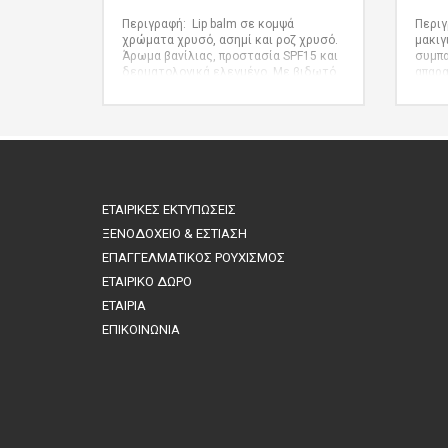
Περιγραφή: Lip balm σε κομψά
Περιγ
χρώματα χρυσό, ασημί και ροζ χρυσό.
μακιγ
Άρωμα βανίλιας, προστασία SPF15 και
συμπα
δερματολογικά ελεγμένο. Με βιδωτό
απαρα
καπάκι και γυαλιστερό φινίρισμα.
ιδανι
SPF15. Άρωμα βανίλιας
domin
δώρου
ΕΤΑΙΡΙΚΕΣ ΕΚΤΥΠΩΣΕΙΣ
ΞΕΝΟΔΟΧΕΙΟ & ΕΣΤΙΑΣΗ
ΕΠΑΓΓΕΛΜΑΤΙΚΟΣ ΡΟΥΧΙΣΜΟΣ
ΕΤΑΙΡΙΚΟ ΔΩΡΟ
ΕΤΑΙΡΙΑ
ΕΠΙΚΟΙΝΩΝΙΑ