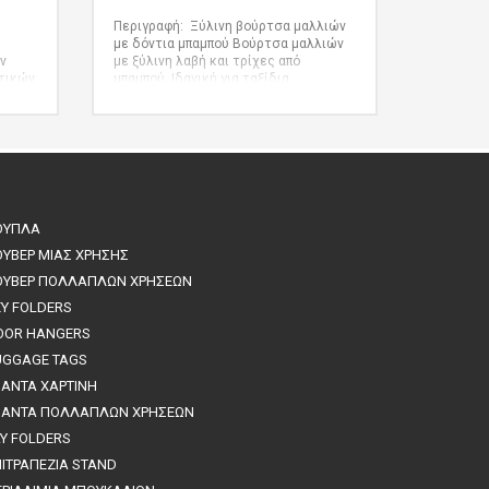
Περιγραφή: Ξύλινη βούρτσα μαλλιών
με δόντια μπαμπού
Βούρτσα μαλλιών
ν
με ξύλινη λαβή και τρίχες από
τικών
μπαμπού. Ιδανική για ταξίδια.
Παραδίδεται σε χάρτινο κουτί δώρου
εσμα
από χαρτί κραφτ. Καθώς το προϊόν
υ
είναι κατασκευασμένο από φυσικά
υλικά, το χρώμα του προϊόντος καθώς
και το αποτέλεσμα της εκτύπωσης
ουάρ
ενδέχεται να διαφέρουν από προϊόν σε
ο
προϊόν. Βούρτσα: 156 x 43 x 25 mm |
Κουτί: 165 x 55 x 35 mm
ΟΥΠΛΑ
οϊόντα
ΟΥΒΕΡ ΜΙΑΣ ΧΡΗΣΗΣ
ΟΥΒΕΡ ΠΟΛΛΑΠΛΩΝ ΧΡΗΣΕΩΝ
EY FOLDERS
OOR HANGERS
UGGAGE TAGS
ΣΑΝΤΑ ΧΑΡΤΙΝΗ
ΣΑΝΤΑ ΠΟΛΛΑΠΛΩΝ ΧΡΗΣΕΩΝ
AY FOLDERS
ΠΙΤΡΑΠΕΖΙΑ STAND