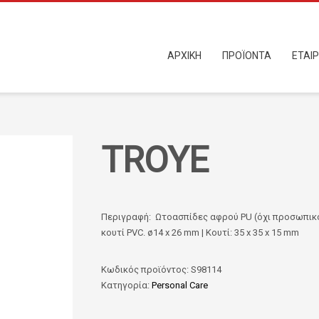
ΑΡΧΙΚΗ
ΠΡΟΪΟΝΤΑ
ΕΤΑΙΡ
TROYE
Περιγραφή: Ωτοασπίδες αφρού PU (όχι προσωπικό 
κουτί PVC. ø14 x 26 mm | Κουτί: 35 x 35 x 15 mm
Κωδικός προϊόντος:
S98114
Κατηγορία:
Personal Care