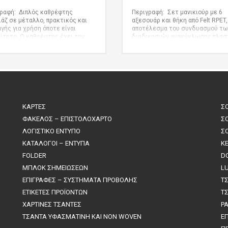
ραφή: Διπλός καθρέφτης
Περιγραφή: Σετ μανικιούρ με 6
ιάζ σε μέταλλο, πρακτικός και
αξεσουάρ και θήκη από Felt RPET,
γής για χρήση όποτε είναι
αποτέλεσμα του συνδυασμού τω
ίτητο. Ο καθρέφτης έχει την
διαδικασιών ανακύκλωσης πλασ
κή υποδοχή για προσαρμογή
υλικών με τη χιλιετή τεχνική
g Διατίθεται σε συσκευασία
κατασκευής τσόχας, με αποτέλ
. Κουτί: 67 x 75 x 9 mm
ένα υλικό οικολογικής τάσης πο
εκτός από ανακυκλωμένης
προέλευσης γίνεται και
ανακυκλώσιμο. Μεταλλικά αξεσ
από ανοξείδωτο ατσάλι με μαύρ
φινίρισμα: ψαλίδι, τσιμπιδάκι,
ΚΑΡΤΕΣ
Σ
νυχοκόπτη, λίμα νυχιών και 2 πρ
αφαίρεσης της επιδερμίδας. Με
ΦΑΚΕΛΟΣ – ΕΠΙΣΤΟΛΟΧΑΡΤΟ
Σ
κλείσιμο με κουμπί και
ΛΟΓΙΣΤΙΚΟ ΕΝΤΥΠΟ
Σ
χαρακτηριστική ετικέτα RPET.
6
Αξεσουάρ
ΚΑΤΑΛΟΓΟΙ – ΕΝΤΥΠΑ
K
FOLDER
D
ΜΠΛΟΚ ΣΗΜΕΙΩΣΕΩΝ
L
ΕΠΙΓΡΑΦΕΣ – ΣΥΣΤΗΜΑΤΑ ΠΡΟΒΟΛΗΣ
Τ
ΕΤΙΚΕΤΕΣ ΠΡΟΪΟΝΤΩΝ
Τ
ΧΑΡΤΙΝΕΣ ΤΣΑΝΤΕΣ
P
ΤΣΑΝΤΑ ΥΦΑΣΜΑΤΙΝΗ ΚΑΙ NON WOVEN
Ε