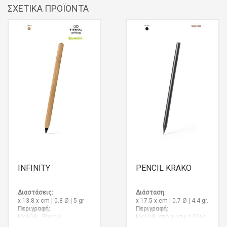
ΣΧΕΤΙΚΆ ΠΡΟΪΌΝΤΑ
INFINITY
PENCIL KRAKO
Διαστάσεις:
Διάσταση:
x 13.8 x cm | 0.8 Ø | 5 gr
x 17.5 x cm | 0.7 Ø | 4.4 gr.
Περιγραφή:
Περιγραφή:
Μολύβι Eternal
Μολύβι από φυσικό ξύλο
κατασκευής από μπαμπού
σε μαύρο ματ φινίρισμα.