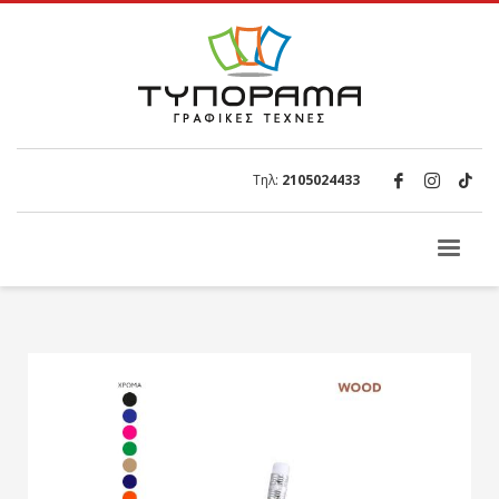
Τηλ:
2105024433