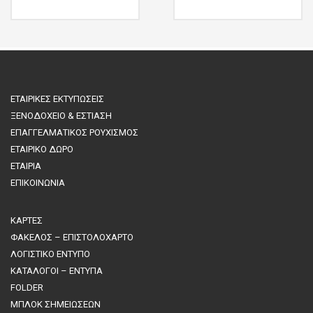
σε μαύρο ματ φινίρισμα.
ξύλο σε μαύρο ματ
Με γόμα, μαύρο μόλυβδο
φινίρισμα, με μαύρο
και ακονισμένη μύτη.
μόλυβδο, ακονισμένη
Ξύλο
μύτη και ασορτί γόμα από
πάνω.
Ξύλο
ΕΤΑΙΡΙΚΕΣ ΕΚΤΥΠΩΣΕΙΣ
ΞΕΝΟΔΟΧΕΙΟ & ΕΣΤΙΑΣΗ
ΕΠΑΓΓΕΛΜΑΤΙΚΟΣ ΡΟΥΧΙΣΜΟΣ
ΕΤΑΙΡΙΚΟ ΔΩΡΟ
ΕΤΑΙΡΙΑ
ΕΠΙΚΟΙΝΩΝΙΑ
ΚΑΡΤΕΣ
ΦΑΚΕΛΟΣ – ΕΠΙΣΤΟΛΟΧΑΡΤΟ
ΛΟΓΙΣΤΙΚΟ ΕΝΤΥΠΟ
ΚΑΤΑΛΟΓΟΙ – ΕΝΤΥΠΑ
FOLDER
ΜΠΛΟΚ ΣΗΜΕΙΩΣΕΩΝ