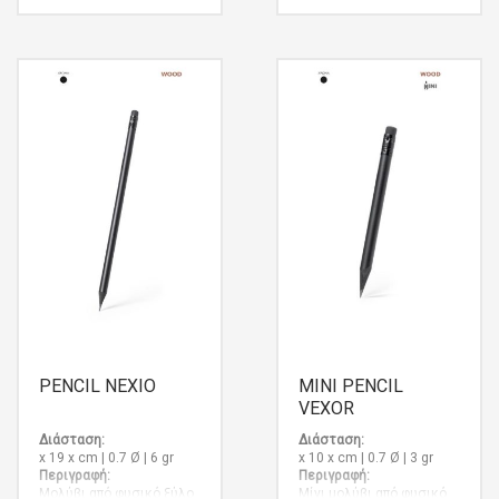
με μύτη από με γραφίτη.
Με μαύρο μόλυβδο και
Μακράς διάρκειας, με
ακονισμένη μύτη.
Ξύλο
δυνατότητα για σβήσιμο,
χωρίς να απαιτείται
ακόνισμα. Καθώς το
προϊόν είναι
κατασκευασμένο από
φυσικά υλικά, το χρώμα
του προϊόντος καθώς και
το αποτέλεσμα της
εκτύπωσης ενδέχεται να
διαφέρουν από προϊόν σε
προϊόν.
Μπαμπού
PENCIL NEXIO
ΜΙΝΙ PENCIL
VEXOR
Διάσταση:
Διάσταση:
x 19 x cm | 0.7 Ø | 6 gr
x 10 x cm | 0.7 Ø | 3 gr
Περιγραφή:
Περιγραφή:
Μολύβι από φυσικό ξύλο
Μίνι μολύβι από φυσικό