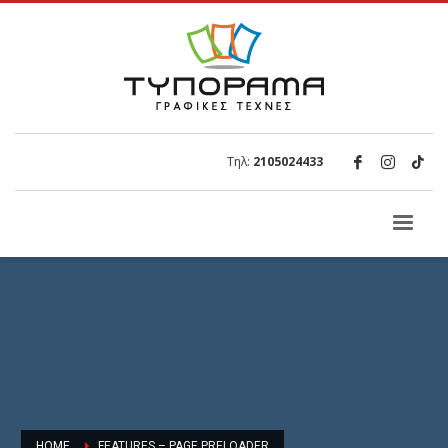
Τηλ:
2105024433
HOME
FEATURES – PAGE PRELOADER