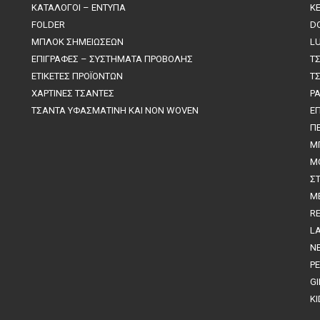
ΚΑΤΑΛΟΓΟΙ – ΕΝΤΥΠΑ
K
FOLDER
D
ΜΠΛΟΚ ΣΗΜΕΙΩΣΕΩΝ
L
ΕΠΙΓΡΑΦΕΣ – ΣΥΣΤΗΜΑΤΑ ΠΡΟΒΟΛΗΣ
Τ
ΕΤΙΚΕΤΕΣ ΠΡΟΪΟΝΤΩΝ
Τ
ΧΑΡΤΙΝΕΣ ΤΣΑΝΤΕΣ
P
ΤΣΑΝΤΑ ΥΦΑΣΜΑΤΙΝΗ ΚΑΙ NON WOVEN
Ε
Π
M
Μ
Σ
Μ
R
L
N
P
G
KI